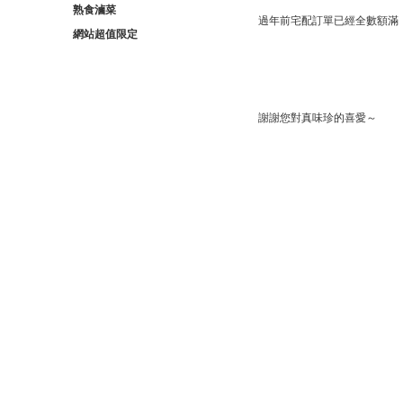
熟食滷菜
過年前宅配訂單已經全數額滿
網站超值限定
謝謝您對真味珍的喜愛～