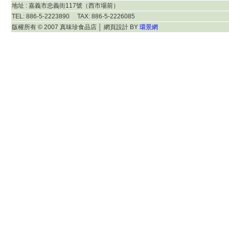
地址 : 嘉義市忠義街117號（西市場前）
TEL: 886-5-2223890 TAX: 886-5-2226085
版權所有 © 2007 真味珍食品店
│ 網頁設計 BY
環景網